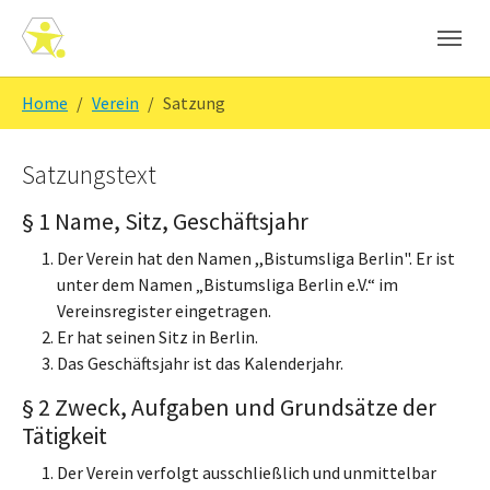
Skip to main navigation
Zum Hauptinhalt springen
Skip to page footer
Sie sind hier:
Home
Verein
Satzung
Satzungstext
§ 1 Name, Sitz, Geschäftsjahr
Der Verein hat den Namen ,,Bistumsliga Berlin". Er ist
unter dem Namen „Bistumsliga Berlin e.V.“ im
Vereinsregister eingetragen.
Er hat seinen Sitz in Berlin.
Das Geschäftsjahr ist das Kalenderjahr.
§ 2 Zweck, Aufgaben und Grundsätze der
Tätigkeit
Der Verein verfolgt ausschließlich und unmittelbar