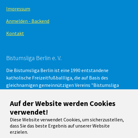
Impressum
Anmelden - Backend
Kontakt
Bistumsliga Berlin e. V.
Die Bistumsliga Berlin ist eine 1990 entstandene
katholische Freizeitfußballliga, die auf Basis des
gleichnamigen gemeinnützigen Vereins "Bistumsliga
Berlin e.V." besteht. Am regulären Ligabetrieb, der
Bistumsliga-Fußball-Meisterschaft, nehmen Mannschaften
Auf der Website werden Cookies
aus der Region Berlin in verschiedenen Spielklassen teil.
verwendet!
Diese Website verwendet Cookies, um sicherzustellen,
dass Sie das beste Ergebnis auf unserer Website
Running with
TYPO3
and
Bootstrap Package
.
erzielen.