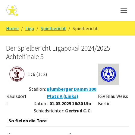
Skip to main navigation
Zum Hauptinhalt springen
Skip to page footer
Sie sind hier:
Home
Liga
Spielbericht
Spielbericht
Der Spielbericht Ligapokal 2024/2025
Achtelfinale 5
1 : 6 (1 : 2)
Stadion:
Blumberger Damm 300
Kaulsdorf
Platz A (Links)
FSV Blau Weiss
I
Datum:
01.03.2025 16:30 Uhr
Berlin
Schiedsrichter:
Gertrud C.C.
So fielen die Tore
-
-