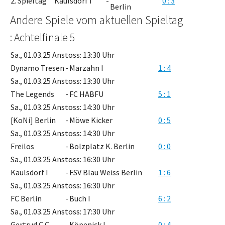
2. Spieltag
Kaulsdorf I
-
0 : 3
Berlin
Andere Spiele vom aktuellen Spieltag
: Achtelfinale 5
Sa., 01.03.25 Anstoss: 13:30 Uhr
Dynamo Tresen
-
Marzahn I
1 : 4
Sa., 01.03.25 Anstoss: 13:30 Uhr
The Legends
-
FC HABFU
5 : 1
Sa., 01.03.25 Anstoss: 14:30 Uhr
[KoNi] Berlin
-
Möwe Kicker
0 : 5
Sa., 01.03.25 Anstoss: 14:30 Uhr
Freilos
-
Bolzplatz K. Berlin
0 : 0
Sa., 01.03.25 Anstoss: 16:30 Uhr
Kaulsdorf I
-
FSV Blau Weiss Berlin
1 : 6
Sa., 01.03.25 Anstoss: 16:30 Uhr
FC Berlin
-
Buch I
6 : 2
Sa., 01.03.25 Anstoss: 17:30 Uhr
Gertrud C.C.
-
Köpenick I
0 : 4