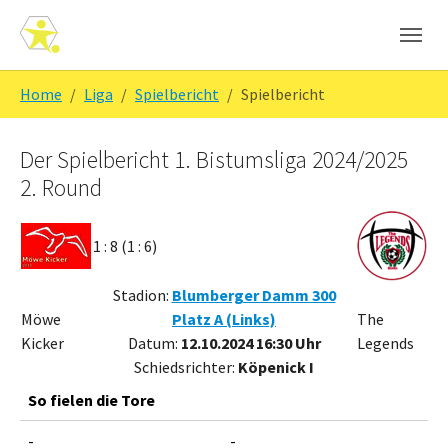
Skip to main navigation
Zum Hauptinhalt springen
Skip to page footer
Sie sind hier:
Home
Liga
Spielbericht
Spielbericht
Der Spielbericht 1. Bistumsliga 2024/2025
2. Round
1 : 8 (1 : 6)
Stadion:
Blumberger Damm 300
Möwe
Platz A (Links)
The
Kicker
Datum:
12.10.2024 16:30 Uhr
Legends
Schiedsrichter:
Köpenick I
So fielen die Tore
-
-