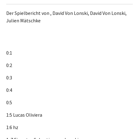
Der Spielbericht von , David Von Lonski, David Von Lonski,
Julien Mätschke
0:1
0:2
0:3
0:4
0:5
1:5 Lucas Oliviera
1:6 hz