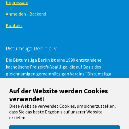
Impressum
Anmelden - Backend
Kontakt
Bistumsliga Berlin e. V.
Die Bistumsliga Berlin ist eine 1990 entstandene
katholische Freizeitfußballliga, die auf Basis des
gleichnamigen gemeinnützigen Vereins "Bistumsliga
Berlin e.V." besteht. Am regulären Ligabetrieb, der
Bistumsliga-Fußball-Meisterschaft, nehmen Mannschaften
Auf der Website werden Cookies
aus der Region Berlin in verschiedenen Spielklassen teil.
verwendet!
Diese Website verwendet Cookies, um sicherzustellen,
dass Sie das beste Ergebnis auf unserer Website
Running with
TYPO3
and
Bootstrap Package
.
erzielen.