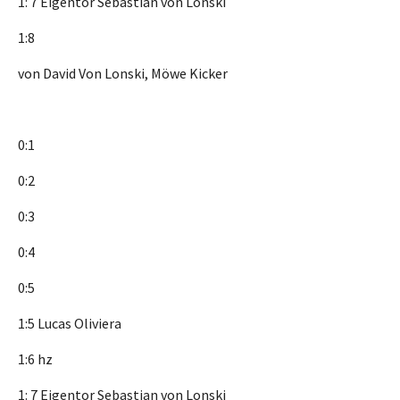
1: 7 Eigentor Sebastian von Lonski
1:8
von David Von Lonski, Möwe Kicker
0:1
0:2
0:3
0:4
0:5
1:5 Lucas Oliviera
1:6 hz
1: 7 Eigentor Sebastian von Lonski