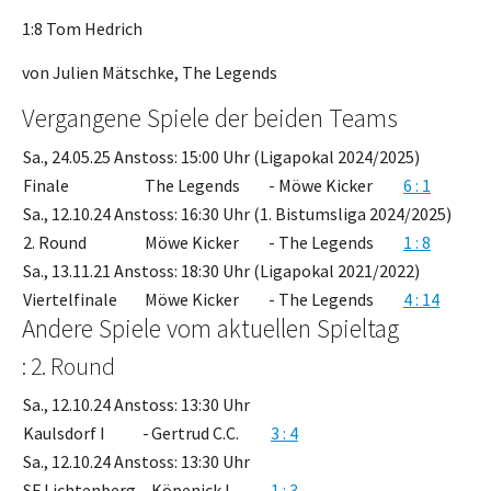
1:8 Tom Hedrich
von Julien Mätschke, The Legends
Vergangene Spiele der beiden Teams
Sa., 24.05.25 Anstoss: 15:00 Uhr (Ligapokal 2024/2025)
Finale
The Legends
-
Möwe Kicker
6 : 1
Sa., 12.10.24 Anstoss: 16:30 Uhr (1. Bistumsliga 2024/2025)
2. Round
Möwe Kicker
-
The Legends
1 : 8
Sa., 13.11.21 Anstoss: 18:30 Uhr (Ligapokal 2021/2022)
Viertelfinale
Möwe Kicker
-
The Legends
4 : 14
Andere Spiele vom aktuellen Spieltag
: 2. Round
Sa., 12.10.24 Anstoss: 13:30 Uhr
Kaulsdorf I
-
Gertrud C.C.
3 : 4
Sa., 12.10.24 Anstoss: 13:30 Uhr
SF Lichtenberg
-
Köpenick I
1 : 3