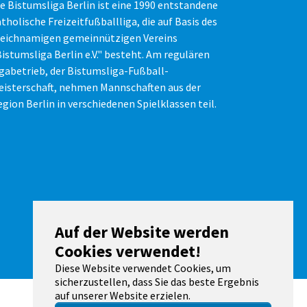
e Bistumsliga Berlin ist eine 1990 entstandene
tholische Freizeitfußballliga, die auf Basis des
leichnamigen gemeinnützigen Vereins
istumsliga Berlin e.V." besteht. Am regulären
igabetrieb, der Bistumsliga-Fußball-
eisterschaft, nehmen Mannschaften aus der
gion Berlin in verschiedenen Spielklassen teil.
Auf der Website werden
Cookies verwendet!
Diese Website verwendet Cookies, um
sicherzustellen, dass Sie das beste Ergebnis
auf unserer Website erzielen.