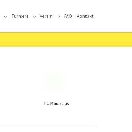
a
Turniere
Verein
FAQ
Kontakt
Submenu for "Liga"
Submenu for "Turniere"
Submenu for "Verein"
FC Mauritius