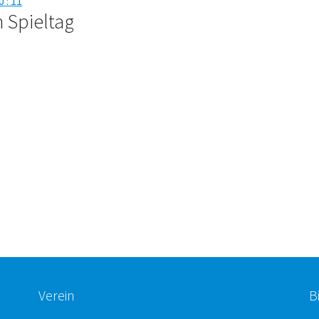
0 : 11
 Spieltag
Verein
B