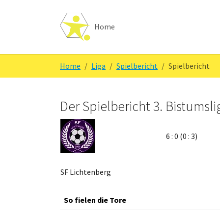
Skip to main navigation
Zum Hauptinhalt springen
Skip to page footer
Home
Sie sind hier:
Home
Liga
Spielbericht
Spielbericht
Der Spielbericht 3. Bistumsli
6 : 0 (0 : 3)
SF Lichtenberg
So fielen die Tore
-