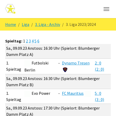
Skip to main navigation
Zum Hauptinhalt springen
Skip to page footer
Sie sind hier:
Home
Liga
3. Liga - Archiv
3. Liga 2023/2024
Spieltag:
1
2
3
4
5
6
Sa., 09.09.23 Anstoss: 16:30 Uhr (Spielort: Blumberger
Damm Platz A)
1.
Futbolski
-
Dynamo Tresen
2 : 0
Spieltag
(2 : 0)
Berlin
Sa., 09.09.23 Anstoss: 16:30 Uhr (Spielort: Blumberger
Damm Platz B)
1.
Evo Power
-
FC Mauritius
5 : 0
Spieltag
(3 : 0)
Sa., 09.09.23 Anstoss: 17:30 Uhr (Spielort: Blumberger
Damm Platz A)