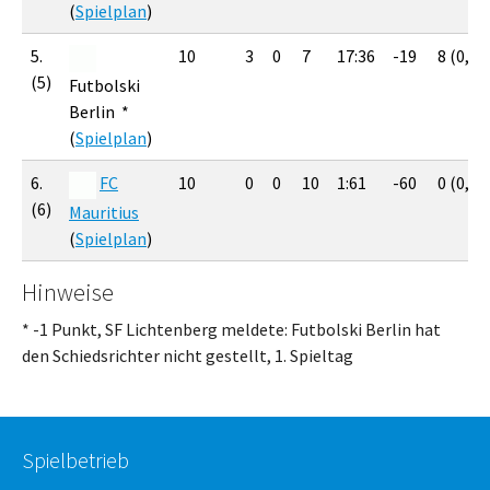
(
Spielplan
)
5.
10
3
0
7
17:36
-19
8 (0,80
(5)
Futbolski
Berlin *
(
Spielplan
)
6.
FC
10
0
0
10
1:61
-60
0 (0,00
(6)
Mauritius
(
Spielplan
)
Hinweise
* -1 Punkt, SF Lichtenberg meldete: Futbolski Berlin hat
den Schiedsrichter nicht gestellt, 1. Spieltag
Spielbetrieb