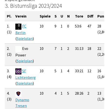
3. Bistumsliga 2023/2024
Pl.
Verein
Spiele
S
U
N
Tore
Diff
Punkt
1.
FC
10
9
1
0
53:6
47
28
(1)
(2,80)
Berlin
(
Spielplan
)
2.
Evo
10
7
1
2
31:13
18
22
(2)
(2,20)
Power
(
Spielplan
)
3.
SF
10
5
1
4
33:21
12
16
(4)
(1,60)
Lichtenberg
(
Spielplan
)
4.
10
4
1
5
28:26
2
13
(3)
(1,30)
Dynamo
Tresen