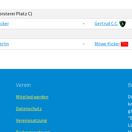
örsterei Platz C)
cker
-
Gertrud C.C.
erlin
-
Möwe Kicker
Verein
B
Mitglied werden
Di
ka
Datenschutz
g
"B
Vereinssatzung
L
Beitragsordnung
M