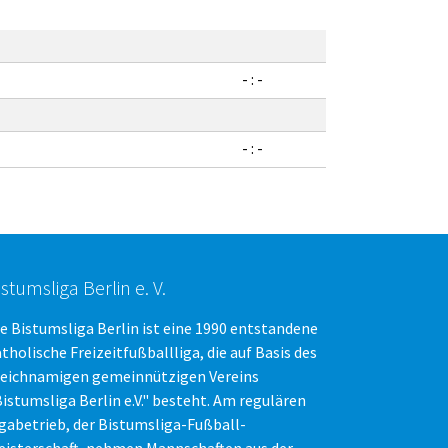
- : -
- : -
istumsliga Berlin e. V.
e Bistumsliga Berlin ist eine 1990 entstandene
tholische Freizeitfußballliga, die auf Basis des
leichnamigen gemeinnützigen Vereins
istumsliga Berlin e.V." besteht. Am regulären
igabetrieb, der Bistumsliga-Fußball-
eisterschaft, nehmen Mannschaften aus der